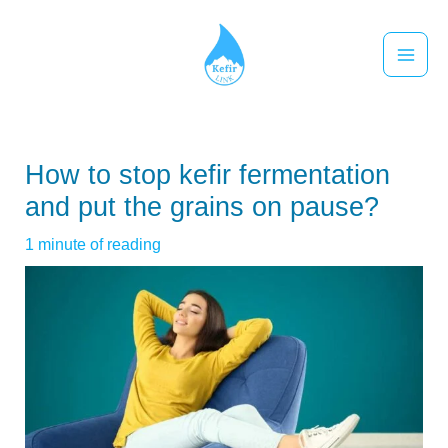
跳
至
主
要
內
容
How to stop kefir fermentation
and put the grains on pause?
1 minute of reading