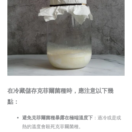
在冷藏儲存克菲爾菌種時，應注意以下幾
點：
避免克菲爾菌種暴露在極端溫度下
：過冷或是或
熱的溫度會殺死克菲爾菌種。