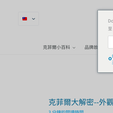
跳
到
內
Do
至
容
克菲爾小百科
品牌故事
克菲爾大解密--外
3 分鐘的閱讀時間