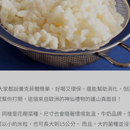
大家都說養克菲爾簡單、好喝又環保，還能幫助消化，但
就幫你打開，這個來自歐洲的神仙禮物的廬山真面目！
 同樣是花椰菜種，尺寸也會隨著環境氣溫、牛奶品牌、
以小約米粒，也可長大到15公分。 而且，大的菌種並