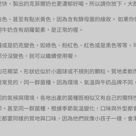
更快，製出的克菲爾奶也更濃郁好喝。所以請你放下，大
白色、甚至有點米黃色，因為含有酵母菌的緣故。 如果
飼牛奶含有胡蘿蔔素，是正常的喔。
種或是奶克變色，如綠色、粉紅色、紅色或是黑色等等，可
部分沒變色，就可以繼續使用喔。
的花椰菜，形狀近似於小圓球或不規則的顆粒。質地柔軟
很常見的，同一群菌種，因為環境、氣溫與牛奶品牌不同
同的氣候與環境，各地出產的菌種既相似又有自己的獨特
郁。甚至同一群菌種，根據季節氣溫變化，口味與外型都
天都要同樣的質地與口味，因為他們就像小孩子一樣，會