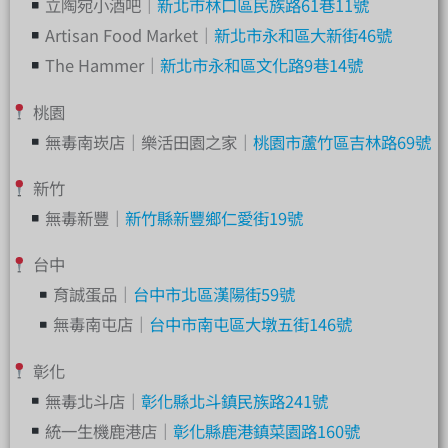
立陶宛小酒吧｜
新北市林口區民族路61巷11號
Artisan Food Market｜
新北市永和區大新街46號
The Hammer｜
新北市永和區文化路9巷14號
桃園
無毒南崁店｜樂活田園之家｜
桃園市蘆竹區吉林路69號
新竹
無毒新豐｜
新竹縣新豐鄉仁愛街19號
台中
育誠蛋品｜
台中市北區漢陽街59號
無毒南屯店｜
台中市南屯區大墩五街146號
彰化
無毒北斗店｜
彰化縣北斗鎮民族路241號
統一生機鹿港店｜
彰化縣鹿港鎮菜園路160號