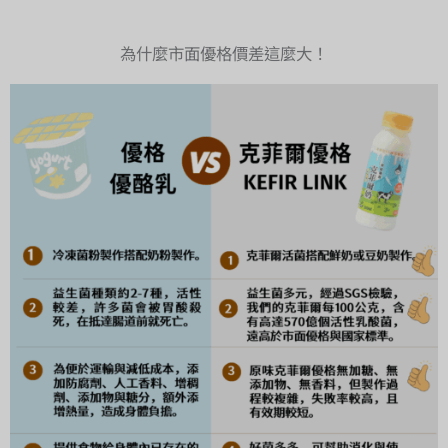
b
u
o
b
為什麼市面優格價差這麼大！
o
e
k