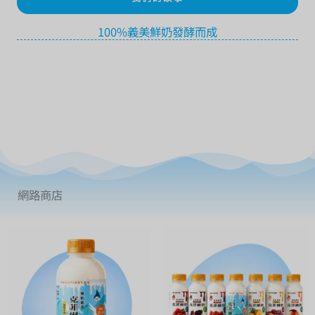
100%義美鮮奶發酵而成
網路商店
價
格
範
圍：
NT$95
到
NT$110