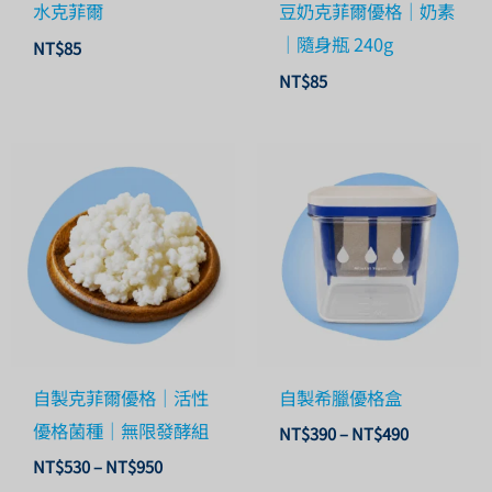
水克菲爾
豆奶克菲爾優格｜奶素
｜隨身瓶 240g
NT$
85
NT$
85
價
價
格
格
範
範
圍：
圍：
NT$530
NT$390
到
到
NT$950
NT$490
自製克菲爾優格｜活性
自製希臘優格盒
優格菌種｜無限發酵組
NT$
390
–
NT$
490
NT$
530
–
NT$
950