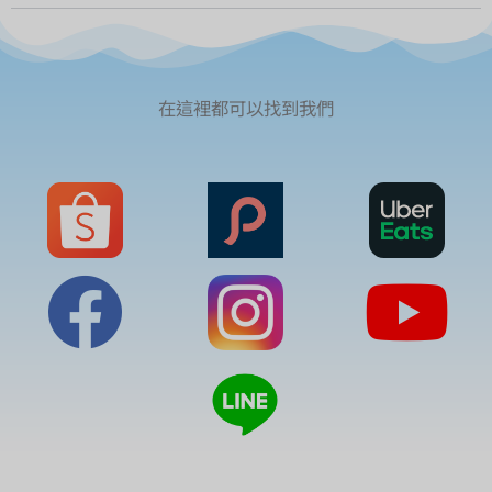
在這裡都可以找到我們
F
Y
a
o
c
u
e
T