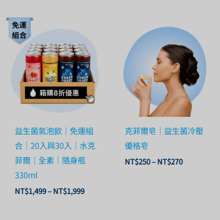
價
價
格
格
範
範
圍：
圍：
NT$1,499
NT$250
到
到
NT$1,999
NT$270
益生菌氣泡飲｜免運組
克菲爾皂｜益生菌冷壓
合｜20入與30入｜水克
優格皂
菲爾｜全素｜隨身瓶
NT$
250
–
NT$
270
330ml
NT$
1,499
–
NT$
1,999