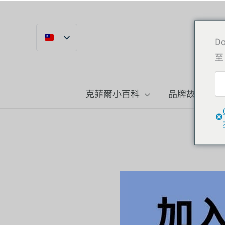
跳
到
內
Do
至
容
克菲爾小百科
品牌故事