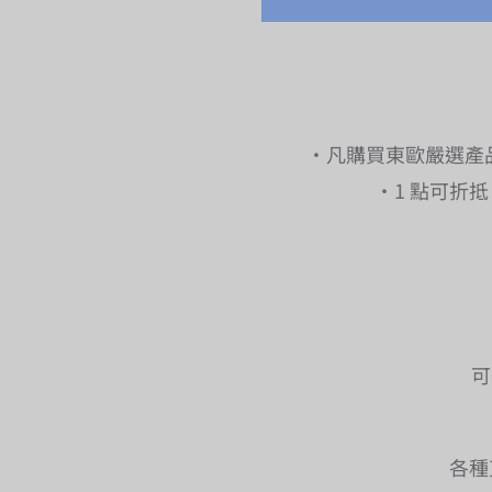
・凡購買東歐嚴選產品
・1 點可折
可
各種