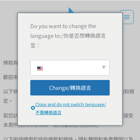
跳
到
內
Do you want to change the
容
language to:/你是否想轉換語言
至：
條款與細則
歡迎來到東歐嚴選！
Change/轉換語言
以下條款概述了使用東歐嚴選網站（kefir.link）的規則和規
定。
Close and do not switch language/
不需轉換語言
若您訪問本網站，代表您接受以下條款。如果您不同意接受
本頁所述的所有條款，請勿繼續使用此網站。
以下術語適用於這些條款和條件、隱私聲明和免責聲明以及