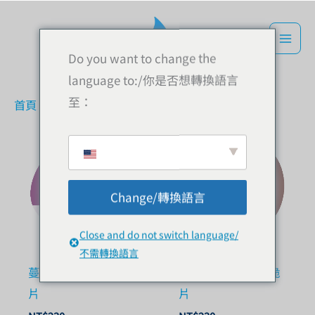
跳
到
內
Do you want to change the
容
language to:/你是否想轉換語言
至：
首頁
»
燕麥脆片
Change/轉換語言
缺貨
Close and do not switch language/
不需轉換語言
蔓越莓玉米｜燕麥脆
巧克力杏仁｜燕麥脆
片
片