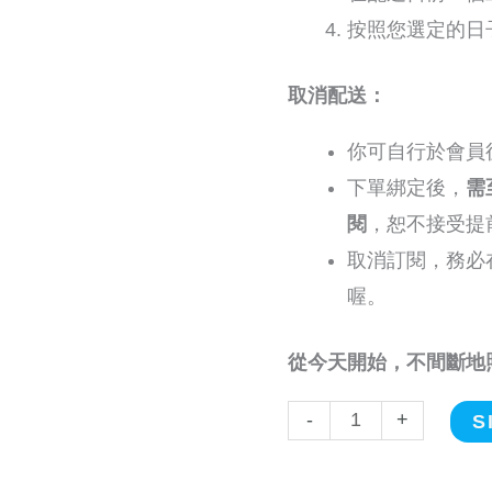
按照您選定的日
取消配送：
你可自行於會員
下單綁定後，
需
閱
，恕不接受提
取消訂閱，務必
喔。
從今天開始，不間斷地
-
+
S