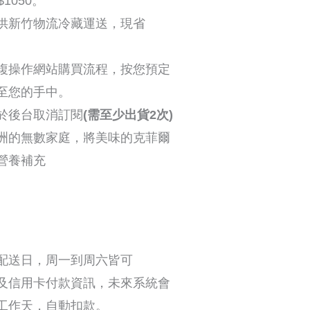
1050。
供新竹物流冷藏運送，現省
複操作網站購買流程，按您預定
至您的手中。
於後台取消訂閱
(需至少出貨2次)
洲的無數家庭，將美味的克菲爾
營養補充
配送日，
周一到周六皆可
及信用卡付款資訊
，未來系統會
工作天，自動扣款。