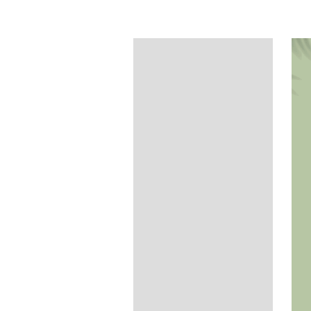
Description
額外資訊
Nutrition Facts
付款方式
Shipping Options
Reviews (0)
Q & A