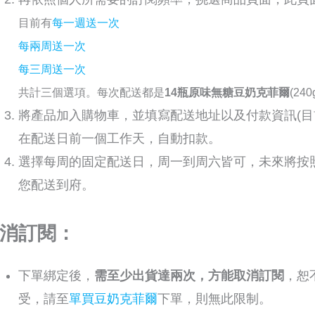
目前有
每一週送一次
每兩周送一次
每三周送一次
共計三個選項。每次配送都是
14瓶原味無糖豆奶克菲爾
(24
將產品加入購物車，並填寫
配送地址以及付款資訊(
在配送日前一個工作天，自動扣款。
選擇
每周的固定配送日，
周一到周六皆可，未來將
按
您配送到府。
消訂閱：
下單綁定後，
需至少出貨達兩次，方能取消訂閱
，恕
受，請至
單買豆奶克菲爾
下單，則無此限制。