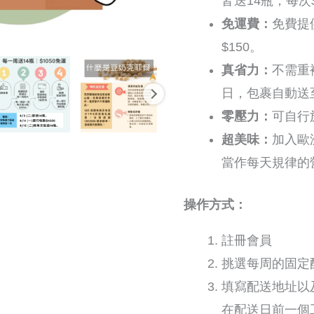
皆送14瓶，每次$
免運費：
免費提
$150。
真省力：
不需重
日，包裹自動送
零壓力：
可自行
超美味：
加入歐
當作每天規律的
操作方式：
註冊會員
挑選每周的固定
填寫
配送地址以
在配送日前一個