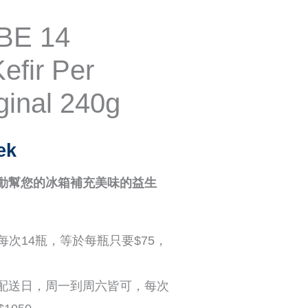
BE 14
efir Per
ginal 240g
ek
動幫您的冰箱補充美味的益生
0/每次14瓶，等於每瓶只要$75，
配送日，周一到周六皆可，每次