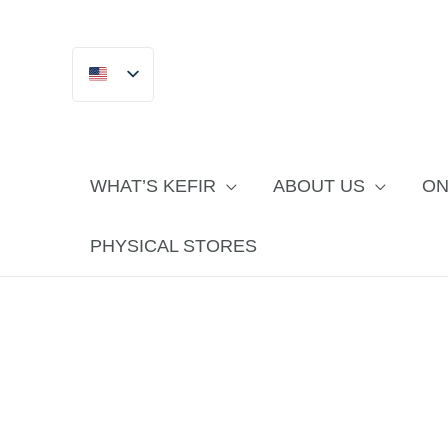
跳
至
主
要
內
容
WHAT’S KEFIR
ABOUT US
ON
PHYSICAL STORES