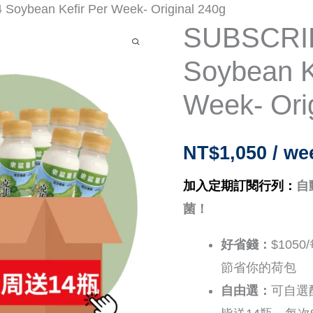
oybean Kefir Per Week- Original 240g
SUBSCRI
SUBSCRIBE
14
Soybean K
Soybean
Week- Ori
Kefir
Per
Week-
NT$
1,050
/ we
Original
加入定期訂閱行列：
自
240g
菌！
數
量
好省錢：
$105
節省你的荷包
自由選：
可自選