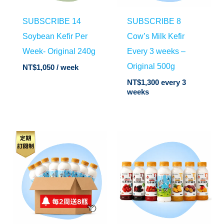
SUBSCRIBE 14
SUBSCRIBE 8
Soybean Kefir Per
Cow’s Milk Kefir
Week- Original 240g
Every 3 weeks –
Original 500g
NT$
1,050
/ week
NT$
1,300
every 3
weeks
Price
range:
NT$95
through
NT$110