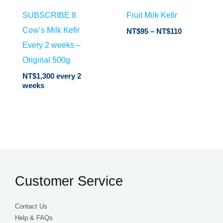
SUBSCRIBE 8
Fruit Milk Kefir
Cow’s Milk Kefir
NT$
95
–
NT$
110
Every 2 weeks –
Original 500g
NT$
1,300
every 2
weeks
Customer Service
Contact Us
Help & FAQs