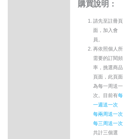
購買說明：
Reviews (3)
請先至註冊頁
Q & A
面，加入會
員。
再依照個人所
需要的訂閱頻
率，挑選商品
頁面，此頁面
為每一周送一
次
。
目前有
每
一週送一次
每兩周送一次
每三周送一次
共計三個選