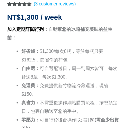
(
3
customer reviews)
Rated
3
5.00
out of 5
NT$
1,300
/ week
based on
customer
加入定期訂閱行列：
自動幫您的冰箱補充美味的益生
ratings
菌！
好省錢：
$1,300/每次8瓶，等於每瓶只要
$162.5，節省你的荷包
自由選：
可自選配送日，周一到周六皆可，每次
皆送8瓶，每次$1,300。
免運費：
免費提供新竹物流冷藏運送，現省
$150。
真省力：
不需重複操作網站購買流程，按您預定
日，包裹自動送至您的手中。
零壓力：
可自行於後台操作取消訂閱
(需至少出貨