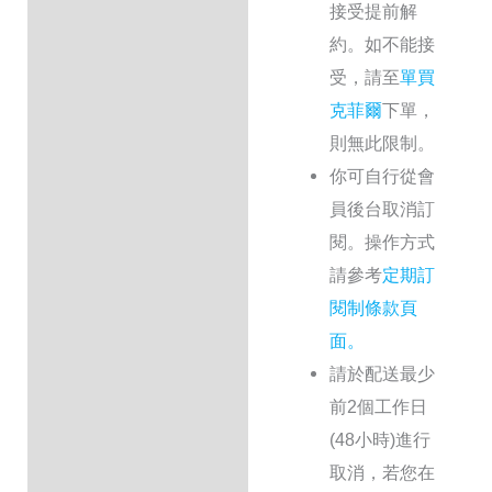
接受提前解
約。如不能接
受，請至
單買
克菲爾
下單，
則無此限制。
你可自行從會
員後台取消訂
閱。操作方式
請參考
定期訂
閱制條款頁
面。
請於配送最少
前2個工作日
(48小時)進行
取消，若您在