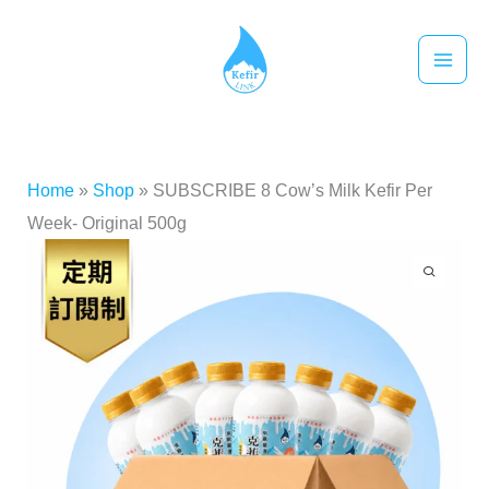
跳
至
主
要
內
容
Home
»
Shop
»
SUBSCRIBE 8 Cow’s Milk Kefir Per
Week- Original 500g
SUBSCRIBE
8
Cow's
Milk
Kefir
Per
Week-
Original