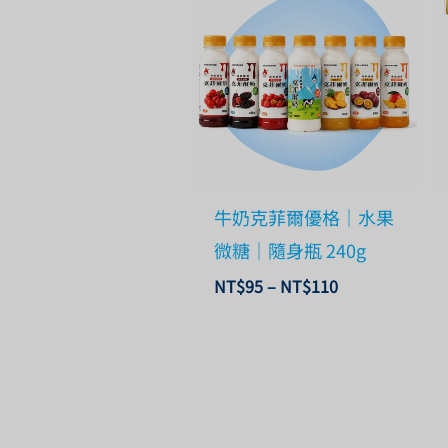
範
圍：
NT$95
到
NT$110
牛奶克菲爾優格｜水果
微糖｜隨身瓶 240g
NT$
95
–
NT$
110