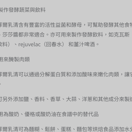
製作發酵蔬菜與飲料
菲爾乳清含有豐富的活性益菌和酵母，可幫助發酵其他食
、莎莎醬都非常適合。亦可用來製作發酵飲料，如克瓦斯
飲料）、rejuvelac（回春水） 和薑汁啤酒。
用來醃製肉類
菲爾乳清可以通過分解蛋白質和添加酸味來嫩化肉類，讓
。
可另外添加鹽、香料、香草、大蒜、洋蔥和其他成分來製
用為酸奶、優格或酸奶油在食譜中的替代品
菲爾乳清可為麵糊、鬆餅、蛋糕、麵包等烘焙食品添加水