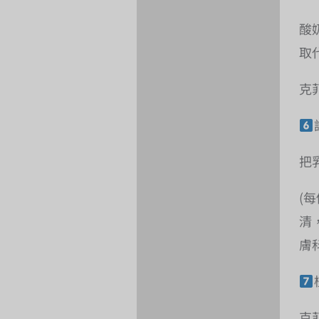
酸
取
克
把
(
清
膚
克