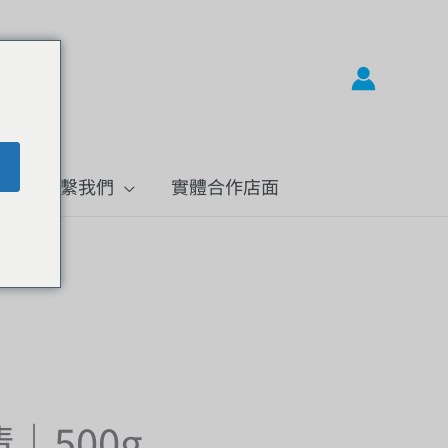
題
聯繫我們
實體合作店面
｜500g