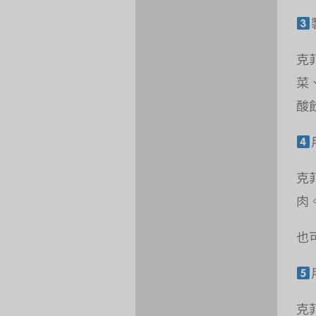
克
菜
酸
克
肉
也
克