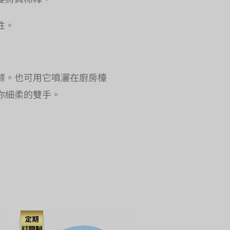
性。
滌。也可用它噴灑在廚房檯
你細柔的雙手。