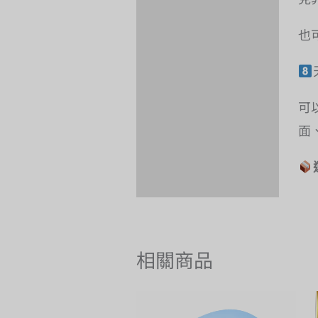
也
可
面
相關商品
價
格