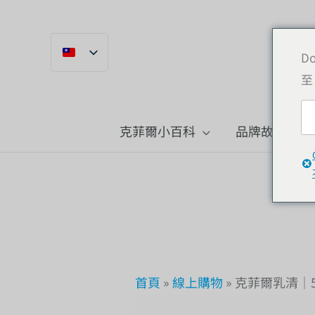
跳
到
內
Do
至
容
克菲爾小百科
品牌故事
首頁
»
線上購物
»
克菲爾乳清｜5