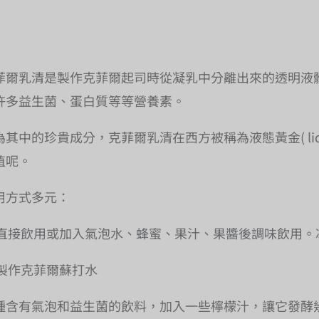
菲爾乳清是製作克菲爾起司時從凝乳中分離出來的透明液
許多益生菌、蛋白質等等營養素。
為其中的珍貴成分，克菲爾乳清在西方被稱為液態黃金( liquid
值呢。
用方式多元：
直接飲用或加入氣泡水、蜂蜜、果汁、果醬後調味飲用。
製作克菲爾蘇打水
種含有氣泡和益生菌的飲料，加入一些檸檬汁，讓它發酵