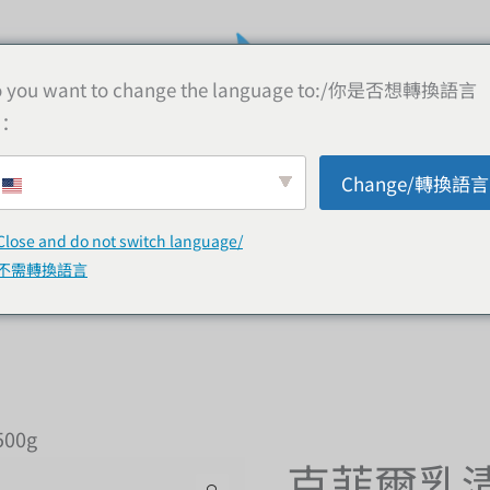
 you want to change the language to:/你是否想轉換語言
：
Change/轉換語言
線上購物
購買資訊
顧客評論
常見問
Close and do not switch language/
不需轉換語言
00g
克菲爾乳清
克