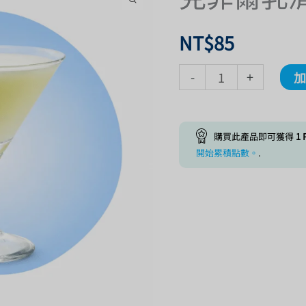
菲
爾
NT$
85
乳
-
+
清
｜
500g
購買此產品即可獲得
1
P
數
開始累積點數。
.
量