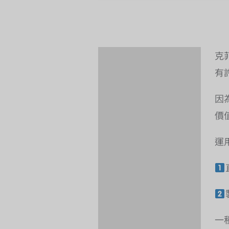
克
描述
有
運輸方式
因
評價 (0)
價
顧客提問
運
一