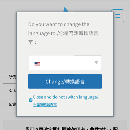
跳
到
內
Do you want to change the
容
language to:/你是否想轉換語言
常見問題
至：
所有問題
1. 克菲爾介紹
2. 菌種問題
Change/轉換語言
3. 發酵問題
4. 付款問題
5. 運輸問題
Close and do not switch language/
6.會員與點數問題
7. 定期訂閱問題
不需轉換語言
我可以更改定期訂閱的信用卡、收件地址、配